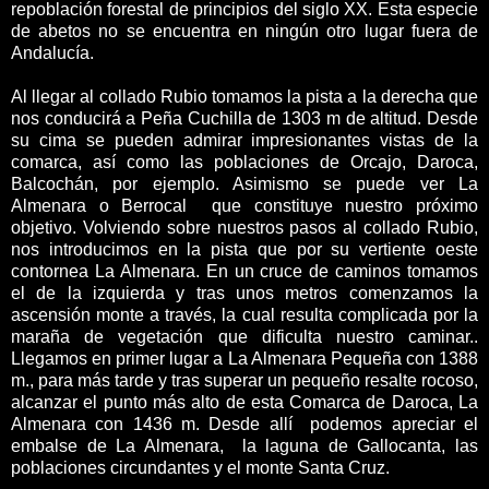
repoblación forestal de principios del siglo XX. Esta especie
de abetos no se encuentra en ningún otro lugar fuera de
Andalucía.
Al llegar al collado Rubio tomamos la pista a la derecha que
nos conducirá a Peña Cuchilla de 1303 m de altitud. Desde
su cima se pueden admirar impresionantes vistas de la
comarca, así como las poblaciones de Orcajo, Daroca,
Balcochán, por ejemplo. Asimismo se puede ver La
Almenara o Berrocal que constituye nuestro próximo
objetivo. Volviendo sobre nuestros pasos al collado Rubio,
nos introducimos en la pista que por su vertiente oeste
contornea La Almenara. En un cruce de caminos tomamos
el de la izquierda y tras unos metros comenzamos la
ascensión monte a través, la cual resulta complicada por la
maraña de vegetación que dificulta nuestro caminar..
Llegamos en primer lugar a La Almenara Pequeña con 1388
m., para más tarde y tras superar un pequeño resalte rocoso,
alcanzar el punto más alto de esta Comarca de Daroca, La
Almenara con 1436 m. Desde allí podemos apreciar el
embalse de La Almenara, la laguna de Gallocanta, las
poblaciones circundantes y el monte Santa Cruz.