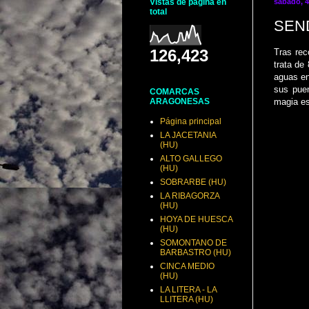
Vistas de página en
sábado, 4
total
SEN
126,423
Tras rec
trata de
aguas en
sus puen
COMARCAS
magia es
ARAGONESAS
Página principal
LA JACETANIA
(HU)
ALTO GALLEGO
(HU)
SOBRARBE (HU)
LA RIBAGORZA
(HU)
HOYA DE HUESCA
(HU)
SOMONTANO DE
BARBASTRO (HU)
CINCA MEDIO
(HU)
LA LITERA - LA
LLITERA (HU)