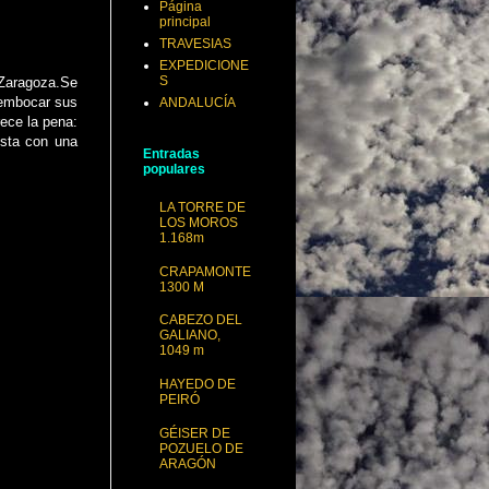
Página
principal
TRAVESIAS
EXPEDICIONE
S
 Zaragoza.Se
sembocar sus
ANDALUCÍA
ece la pena:
ista con una
Entradas
populares
LA TORRE DE
LOS MOROS
1.168m
CRAPAMONTE
1300 M
CABEZO DEL
GALIANO,
1049 m
HAYEDO DE
PEIRÓ
GÉISER DE
POZUELO DE
ARAGÓN