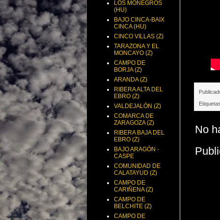
LOS MONEGROS
(HU)
BAJO CINCA-BAIX
CINCA (HU)
CINCO VILLAS (Z)
TARAZONA Y EL
MONCAYO (Z)
CAMPO DE
BORJA (Z)
ARANDA (Z)
RIBERA ALTA DEL
Publicad
EBRO (Z)
Etiqueta
VALDEJALÓN (Z)
COMARCA DE
ZARAGOZA (Z)
No h
RIBERA BAJA DEL
EBRO (Z)
Publi
BAJO ARAGÓN -
CASPE
COMUNIDAD DE
CALATAYUD (Z)
CAMPO DE
CARIÑENA (Z)
CAMPO DE
BELCHITE (Z)
CAMPO DE