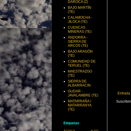
DAROCA (Z)
BAJO MARTÍN
(TE)
CALAMOCHA -
JILOCA (TE)
CUENCAS
MINERAS (TE)
ANDORRA -
SIERRA DE
ARCOS (TE)
BAJO ARAGÓN
(TE)
COMUNIDAD DE
TERUEL (TE)
MAESTRAZGO
(TE)
SIERRA DE
ALBARRACIN
GUDAR -
Entrada
JAVALAMBRE (TE)
MATARRAÑA /
Suscribir
MATARRANYA
(TE)
Etiquetas