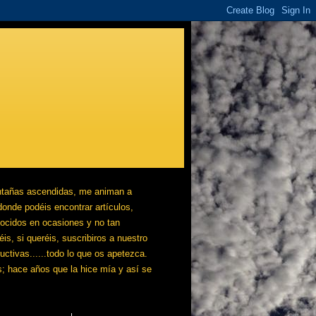
onde podéis encontrar artículos, 
ocidos en ocasiones y no tan 
s, si queréis, suscribiros a nuestro 
tivas......todo lo que os apetezca. 
; hace años que la hice mía y así se 