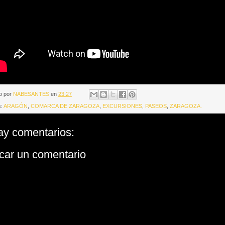
o por
NABESANTES
en
23:27
s:
ARAGÓN
,
COMARCA DE ZARAGOZA
,
EXCURSIONES
,
PASEOS
,
ZARAGOZA.
ay comentarios:
car un comentario