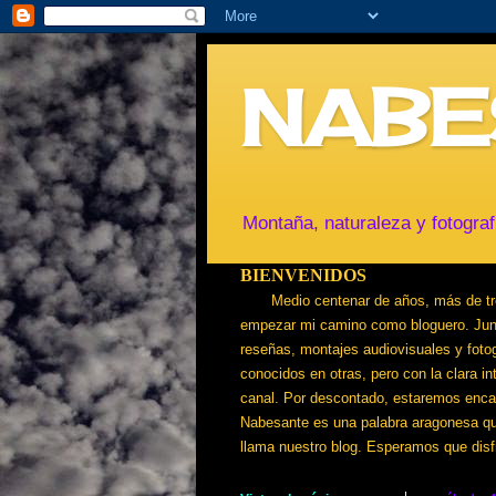
NABE
Montaña, naturaleza y fotograf
BIENVENIDOS
       Medio centenar de años, más de treinta de ellos de experiencia en la montaña, alrededor de medio millar de montañas ascendidas, me animan a 
empezar mi camino como bloguero. Junto 
reseñas, montajes audiovisuales y foto
conocidos en otras, pero con la clara in
canal. Por descontado, estaremos encant
Nabesante es una palabra aragonesa que 
llama nuestro blog. Esperamos que disfr