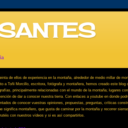
SANTES
ía
a Toñi Morcillo, escritora, fotógrafa y montañera, hemos creado este blog d
grafías, principalmente relacionadas con el mundo de la montaña; lugares con
tención de dar a conocer nuestra tierra. Con enlaces a youtube en donde podréi
ados de conocer vuestras opiniones, propuestas, preguntas, críticas construc
significa montañero, que gusta de caminar por la montaña y recorrer sierras
utéis con nuestros vídeos y si es así compartirlos.