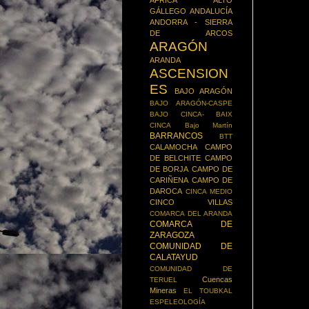
ÁFRICA
ALTO
GÁLLEGO
ANDALUCÍA
ANDORRA - SIERRA
DE ARCOS
ARAGÓN
ARANDA
ASCENSION
ES
BAJO ARAGÓN
BAJO ARAGÓN-CASPE
BAJO CINCA- BAIX
CINCA
Bajo Martín
BARRANCOS
BTT
CALAMOCHA
CAMPO
DE BELCHITE
CAMPO
DE BORJA
CAMPO DE
CARIÑENA
CAMPO DE
DAROCA
CINCA MEDIO
CINCO VILLAS
COMARCA DEL ARANDA
COMARCA DE
ZARAGOZA
COMUNIDAD DE
CALATAYUD
COMUNIDAD DE
Cuencas
TERUEL
Mineras
EL TOUBKAL
ESPELEOLOGÍA