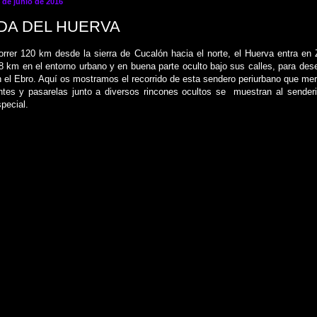
 de junio de 2016
DA DEL HUERVA
orrer 120 km desde la sierra de Cucalón hacia el norte, el Huerva entra en
 8 km en el entorno urbano y en buena parte oculto bajo sus calles, para de
 el Ebro. Aquí os mostramos el recorrido de esta sendero periurbano que mer
tes y pasarelas junto a diversos rincones ocultos se muestran al sender
pecial.