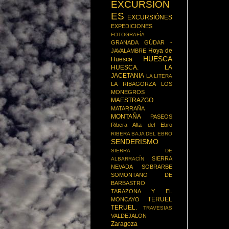
EXCURSION
ES
EXCURSIÓNES
EXPEDICIONES
FOTOGRAFÍA
GRANADA
GÚDAR -
Hoya de
JAVALAMBRE
HUESCA
Huesca
HUESCA.
LA
JACETANIA
LA LITERA
LA RIBAGORZA
LOS
MONEGROS
MAESTRAZGO
MATARRAÑA
MONTAÑA
PASEOS
Ribera Alta del Ebro
RIBERA BAJA DEL EBRO
SENDERISMO
SIERRA DE
SIERRA
ALBARRACÍN
NEVADA
SOBRARBE
SOMONTANO DE
BARBASTRO
TARAZONA Y EL
TERUEL
MONCAYO
TERUEL.
TRAVESIAS
VALDEJALON
Zaragoza