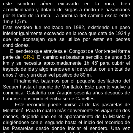
este sendero aéreo excavado en la roca, bien
acondicionado y dotado de sirgas a modo de pasamanos
por el lado de la roca. La anchura del camino oscila entre
1m y 1,5 m.
Este sendero fue realizado en 1982, existiendo un paso
inferior igualmente excavado en la roca que data de 1924 y
que no aconsejan que se utilice por estar en peores
condiciones.
El sendero que atraviesa el Congost de Mont-rebei forma
parte del
GR-1
. El camino es bastante sencillo, de unos 3,5
km y se necesita aproximadamente 1h 45′ para cubrir el
trayecto de ida y algo menos en el de vuelta, con un total de
unos 7 km. y un desnivel positivo de 80 m.
Finalmente, bajamos por el pequeño desfiladero del
Seguer hasta el puente de Montfalcó. Este puente vuelve a
comunicar Cataluña con Aragón sesenta años después de
haberse construido el embalse de Canelles.
Este recorrido puede unirse al de las pasarelas de
Montfalcó. Para lo cual lo más conveniente es viajar con dos
coches, dejando uno en el aparcamiento de la Masieta y
dirigiéndose con el segundo hasta el inicio del recorrido de
las Pasarelas desde donde iniciar el sendero. Una vez