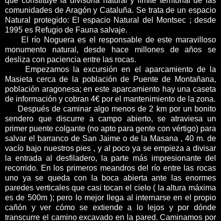
que constituye la divisoria natural y límite territorial de las
comunidades de Aragón y Cataluña. Se trata de un espacio
Natural protegido: El espacio Natural del Montsec ; desde
1995 es Refugio de Fauna salvaje.
El río Noguera es el responsable de este maravilloso
monumento natural, desde hace millones de años se
desliza con paciencia entre las rocas.
Empezamos la excursión en el aparcamiento de la
Masieta cerca de la población de Puente de Montañana,
población aragonesa; en este aparcamiento hay una caseta
de información y cobran 4€ por el mantenimiento de la zona.
Después de caminar algo menos de 2 km por un bonito
sendero que discurre a campo abierto, se atraviesa un
primer
puente colgante
(no apto para gente con vértigo) para
salvar el barranco de San Jaime o de la Masana , 40 m. de
vacío bajo nuestros pies , y al poco ya se empieza a divisar
la entrada al desfiladero, la parte más impresionante del
recorrido. En los primeros meandros del río entre las rocas
uno ya se queda con la boca abierta ante las enormes
paredes verticales que casi tocan el cielo ( la altura máxima
es de 500m ); pero lo mejor llega al internarse en el propio
cañón y ver cómo se extiende a lo lejos y por dónde
transcurre el camino excavado en la pared. Caminamos por